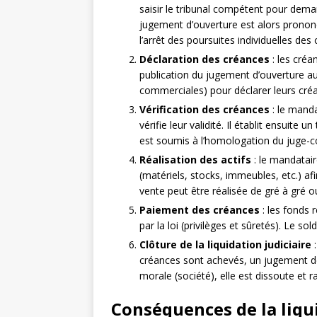
saisir le tribunal compétent pour deman
jugement d’ouverture est alors prono
l’arrêt des poursuites individuelles des
Déclaration des créances
: les créa
publication du jugement d’ouverture au 
commerciales) pour déclarer leurs créa
Vérification des créances
: le manda
vérifie leur validité. Il établit ensuite
est soumis à l’homologation du juge-
Réalisation des actifs
: le mandatair
(matériels, stocks, immeubles, etc.) af
vente peut être réalisée de gré à gré o
Paiement des créances
: les fonds r
par la loi (privilèges et sûretés). Le so
Clôture de la liquidation judiciaire
:
créances sont achevés, un jugement de 
morale (société), elle est dissoute et 
Conséquences de la liqui