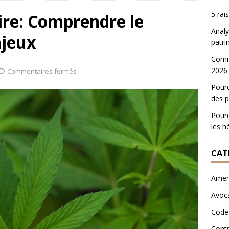
5 rai
aire: Comprendre le
Analy
njeux
patri
Comme
2026
Commentaires fermés
Pourq
des p
Pourq
les hé
CAT
Ame
Avoc
Code 
Contr