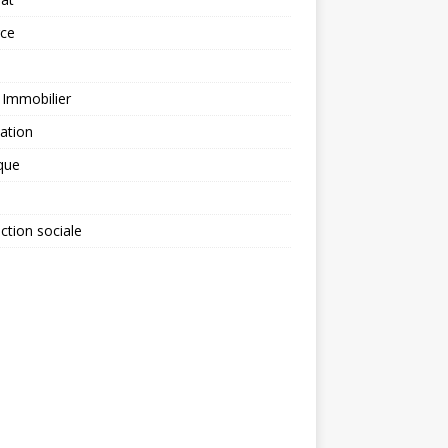
rce
 Immobilier
ation
ique
ction sociale