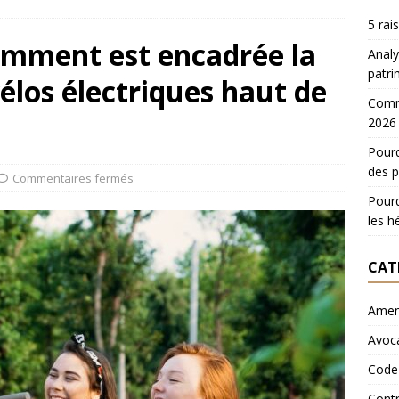
5 rai
comment est encadrée la
Analy
patri
vélos électriques haut de
Comme
2026
Pourq
des p
Commentaires fermés
Pourq
les hé
CAT
Ame
Avoc
Code 
Contr