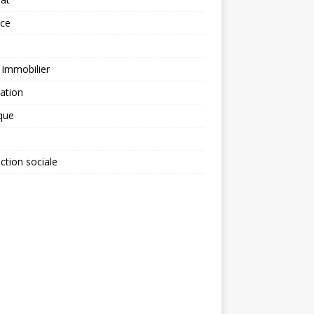
rce
 Immobilier
ation
ique
ction sociale